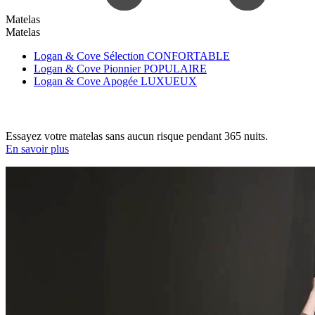
Matelas
Matelas
Logan & Cove Sélection
CONFORTABLE
Logan & Cove Pionnier
POPULAIRE
Logan & Cove Apogée
LUXUEUX
Essayez votre matelas sans aucun risque pendant 365 nuits.
En savoir plus