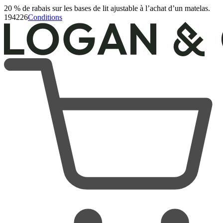
20 % de rabais sur les bases de lit ajustable à l’achat d’un matelas.
Ensemble de sommeil douillet
19
42
25
Conditions
11 289 Avis
Simple XL
Ajouter Au Panier
Aperçu
Commentaires