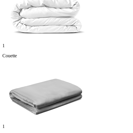
1
Couette
1