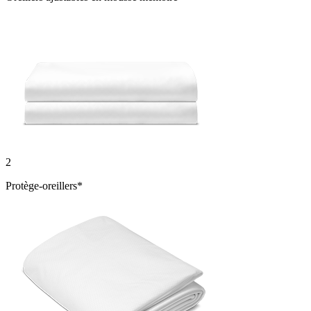
2
Protège-oreillers*