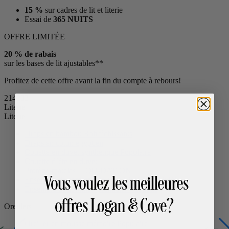
15 %
sur cadres de lit et literie
Essai de
365 NUITS
OFFRE LIMITÉE
20 % de rabais
sur les bases de lit ajustables**
Profitez de cette offre avant la fin du compte à rebours!
21
42
01
Literie
Literie
Draps en bambou
Rafraîchissants
Draps en coton égyptien
Couette en duvet synthétique
Populaire
Couette d’été en duvet
Vous voulez les meilleures
Protège-matelas
LIQUIDATION
Ensemble de sommeil douillet
LIQUIDATION
offres Logan & Cove?
Ensemble de sommeil premium + couette
Oreillers
Oreiller en mousse mémoire
Populaire