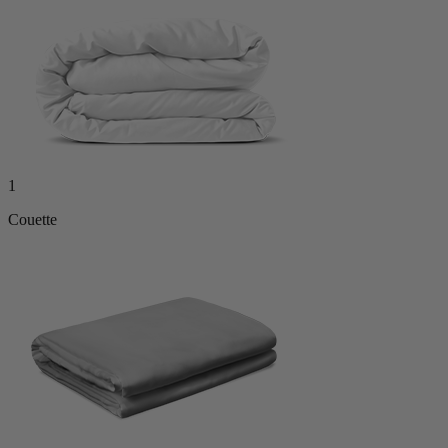
1
Couette