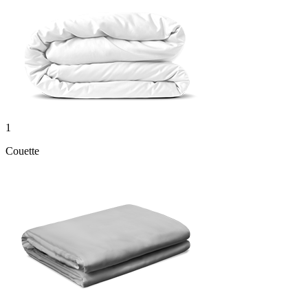
1
Couette